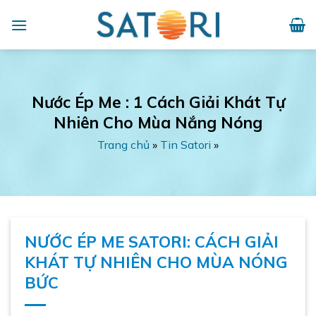
Skip
to
content
Nước Ép Me : 1 Cách Giải Khát Tự
Nhiên Cho Mùa Nắng Nóng
Trang chủ
»
Tin Satori
»
NƯỚC ÉP ME SATORI: CÁCH GIẢI
KHÁT TỰ NHIÊN CHO MÙA NÓNG
BỨC