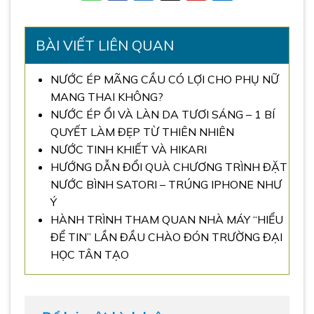
BÀI VIẾT LIÊN QUAN
NƯỚC ÉP MÃNG CẦU CÓ LỢI CHO PHỤ NỮ
MANG THAI KHÔNG?
NƯỚC ÉP ỔI VÀ LÀN DA TƯƠI SÁNG – 1 BÍ
QUYẾT LÀM ĐẸP TỪ THIÊN NHIÊN
NƯỚC TINH KHIẾT VÀ HIKARI
HƯỚNG DẪN ĐỔI QUÀ CHƯƠNG TRÌNH ĐẶT
NƯỚC BÌNH SATORI – TRÚNG IPHONE NHƯ
Ý
HÀNH TRÌNH THAM QUAN NHÀ MÁY “HIỂU
ĐỂ TIN” LẦN ĐẦU CHÀO ĐÓN TRƯỜNG ĐẠI
HỌC TÂN TẠO