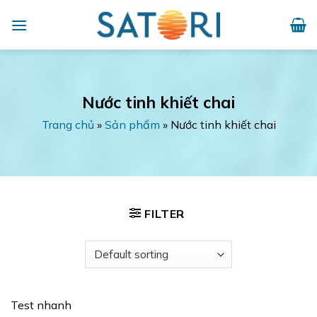
Skip
to
content
Nước tinh khiết chai
Trang chủ
»
Sản phẩm
»
Nước tinh khiết chai
FILTER
Test nhanh