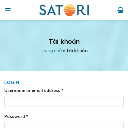
Skip
to
content
Tài khoản
Trang chủ
»
Tài khoản
LOGIN
Username or email address
*
Password
*