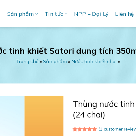
u
Sản phẩm
Tin tức
NPP – Đại Lý
Liên hệ
 tinh khiết Satori dung tích 350m
Trang chủ
»
Sản phẩm
»
Nước tinh khiết chai
»
Thùng nước tinh 
(24 chai)
(
1
customer revie