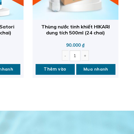
Satori
Thùng nước tinh khiết HIKARI
chai)
dung tích 500ml (24 chai)
90.000
₫
dung tích 1500ml (12 chai) quantity
Thùng nước tinh khiết HIKARI dung tích 500ml (24
nhanh
Thêm vào
Mua nhanh
giỏ