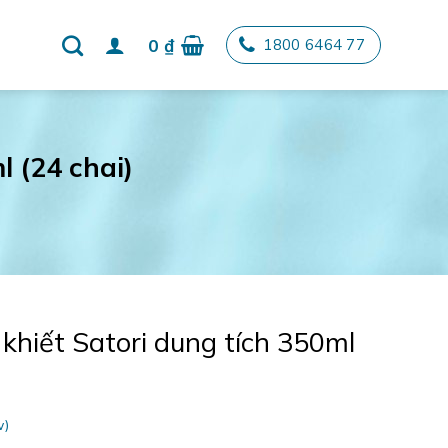
0
₫
1800 6464 77
l (24 chai)
khiết Satori dung tích 350ml
w)