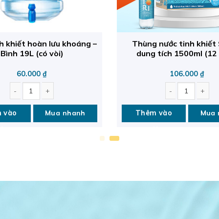
h khiết hoàn lưu khoáng –
Thùng nước tinh khiết 
Bình 19L (có vòi)​
dung tích 1500ml (12 
60.000
₫
106.000
₫
antity
khiết hoàn lưu khoáng - Bình 19L (có vòi)​ quantity
Thùng nước tinh khiết Satori 
 vào
Mua nhanh
Thêm vào
Mua 
iỏ
giỏ