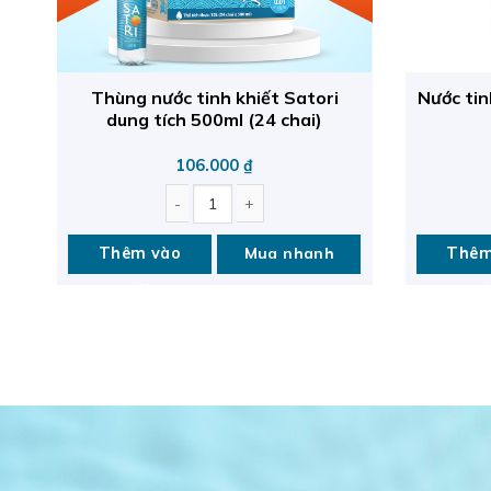
Thùng nước tinh khiết Satori
Nước tin
dung tích 500ml (24 chai)
106.000
₫
dung tích 450ml (20 chai) quantity
Thùng nước tinh khiết Satori dung tích 500ml (24 chai) qu
Nước tinh 
Thêm vào
Mua nhanh
Thêm
giỏ
g